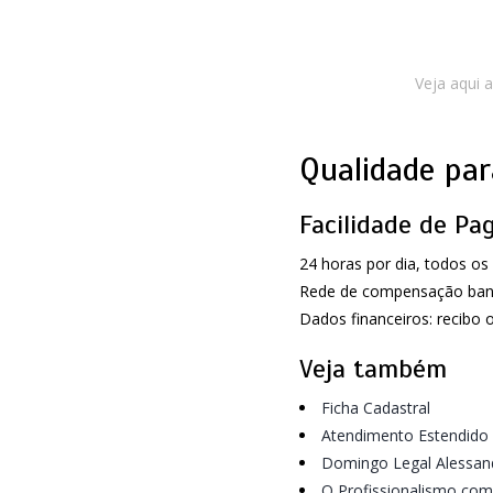
Veja aqui 
Qualidade par
Facilidade de P
24 horas por dia, todos o
Rede de compensação banc
Dados financeiros: recibo o
Veja também
Ficha Cadastral
Atendimento Estendido
Domingo Legal Alessand
O Profissionalismo com