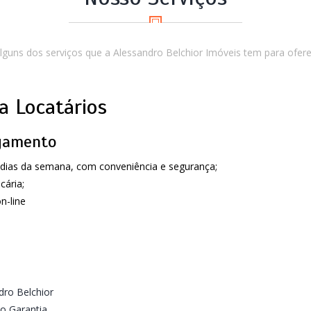
alguns dos serviços que a Alessandro Belchior Imóveis tem para ofere
a Locatários
agamento
s dias da semana, com conveniência e segurança;
ária;
n-line
ro Belchior
o Garantia